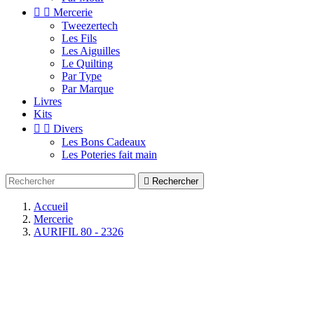


Mercerie
Tweezertech
Les Fils
Les Aiguilles
Le Quilting
Par Type
Par Marque
Livres
Kits


Divers
Les Bons Cadeaux
Les Poteries fait main

Rechercher
Accueil
Mercerie
AURIFIL 80 - 2326