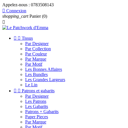
Appelez-nous :
0783508143

Connexion
shopping_cart
Panier
(0)



Tissus
Par Designer
Par Collection
Par Couleur
Par Marque
Par Motif
Les Bonnes Affaires
Les Bundles
Les Grandes Largeurs
Le Lin


Patrons et gabarits
Par Designer
Les Patrons
Les Gabarits
Patrons + Gabarits
Paper Pieces
Par Marque
Par Motif