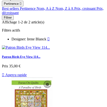
Pertinence

Best sellers
Pertinence
Nom, A à Z
Nom, Z à A
Prix, croissant
Prix,
décroissant
Filtrer
Affichage 1-2 de 2 article(s)
Filtres actifs
Designer: Irene Blanck

Patron Birds Eye View 114...
Prix
35,00 €

Aperçu rapide