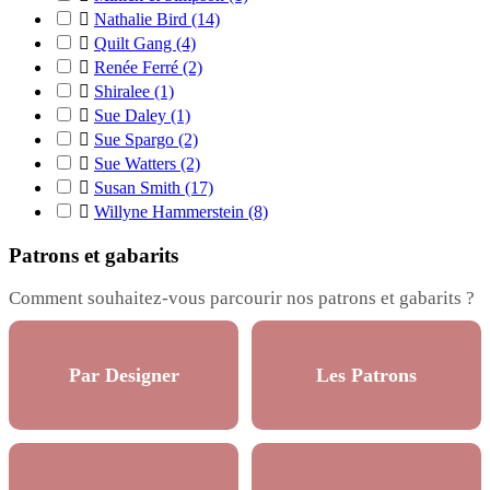

Nathalie Bird
(14)

Quilt Gang
(4)

Renée Ferré
(2)

Shiralee
(1)

Sue Daley
(1)

Sue Spargo
(2)

Sue Watters
(2)

Susan Smith
(17)

Willyne Hammerstein
(8)
Patrons et gabarits
Comment souhaitez-vous parcourir nos patrons et gabarits ?
Par Designer
Les Patrons