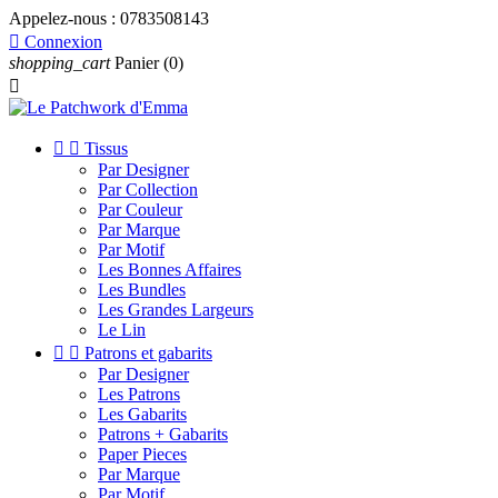
Appelez-nous :
0783508143

Connexion
shopping_cart
Panier
(0)



Tissus
Par Designer
Par Collection
Par Couleur
Par Marque
Par Motif
Les Bonnes Affaires
Les Bundles
Les Grandes Largeurs
Le Lin


Patrons et gabarits
Par Designer
Les Patrons
Les Gabarits
Patrons + Gabarits
Paper Pieces
Par Marque
Par Motif