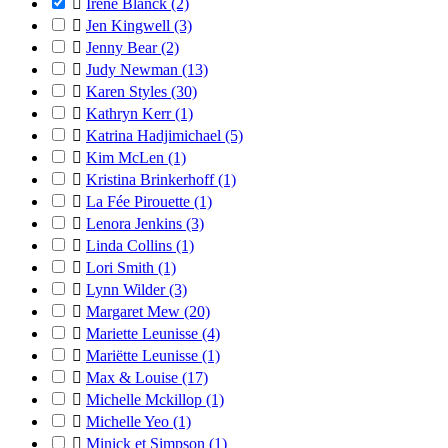

Irene Blanck
(2)

Jen Kingwell
(3)

Jenny Bear
(2)

Judy Newman
(13)

Karen Styles
(30)

Kathryn Kerr
(1)

Katrina Hadjimichael
(5)

Kim McLen
(1)

Kristina Brinkerhoff
(1)

La Fée Pirouette
(1)

Lenora Jenkins
(3)

Linda Collins
(1)

Lori Smith
(1)

Lynn Wilder
(3)

Margaret Mew
(20)

Mariette Leunisse
(4)

Mariëtte Leunisse
(1)

Max & Louise
(17)

Michelle Mckillop
(1)

Michelle Yeo
(1)

Minick et Simpson
(1)