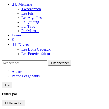


Mercerie
Tweezertech
Les Fils
Les Aiguilles
Le Quilting
Par Type
Par Marque
Livres
Kits


Divers
Les Bons Cadeaux
Les Poteries fait main

Rechercher
Accueil
Patrons et gabarits

ok
Filtrer par

Effacer tout