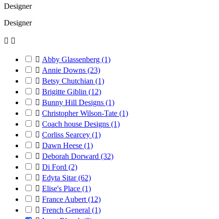
Designer
Designer



Abby Glassenberg
(1)

Annie Downs
(23)

Betsy Chutchian
(1)

Brigitte Giblin
(12)

Bunny Hill Designs
(1)

Christopher Wilson-Tate
(1)

Coach house Designs
(1)

Corliss Searcey
(1)

Dawn Heese
(1)

Deborah Dorward
(32)

Di Ford
(2)

Edyta Sitar
(62)

Elise's Place
(1)

France Aubert
(12)

French General
(1)