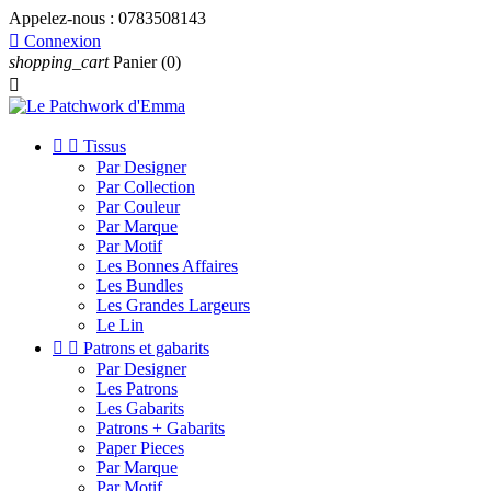
Appelez-nous :
0783508143

Connexion
shopping_cart
Panier
(0)



Tissus
Par Designer
Par Collection
Par Couleur
Par Marque
Par Motif
Les Bonnes Affaires
Les Bundles
Les Grandes Largeurs
Le Lin


Patrons et gabarits
Par Designer
Les Patrons
Les Gabarits
Patrons + Gabarits
Paper Pieces
Par Marque
Par Motif