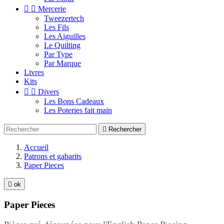


Mercerie
Tweezertech
Les Fils
Les Aiguilles
Le Quilting
Par Type
Par Marque
Livres
Kits


Divers
Les Bons Cadeaux
Les Poteries fait main

Rechercher
Accueil
Patrons et gabarits
Paper Pieces

ok
Paper Pieces