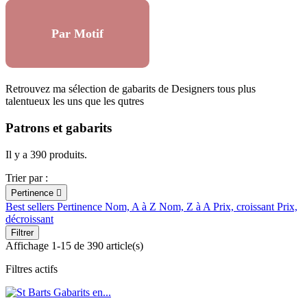
Par Motif
Retrouvez ma sélection de gabarits de Designers tous plus
talentueux les uns que les qutres
Patrons et gabarits
Il y a 390 produits.
Trier par :
Pertinence

Best sellers
Pertinence
Nom, A à Z
Nom, Z à A
Prix, croissant
Prix,
décroissant
Filtrer
Affichage 1-15 de 390 article(s)
Filtres actifs