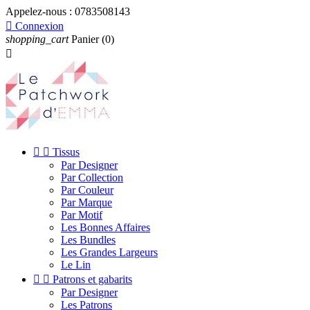
Appelez-nous :
0783508143

Connexion
shopping_cart
Panier
(0)



Tissus
Par Designer
Par Collection
Par Couleur
Par Marque
Par Motif
Les Bonnes Affaires
Les Bundles
Les Grandes Largeurs
Le Lin


Patrons et gabarits
Par Designer
Les Patrons