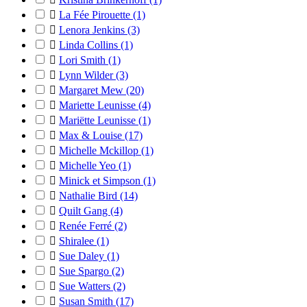

La Fée Pirouette
(1)

Lenora Jenkins
(3)

Linda Collins
(1)

Lori Smith
(1)

Lynn Wilder
(3)

Margaret Mew
(20)

Mariette Leunisse
(4)

Mariëtte Leunisse
(1)

Max & Louise
(17)

Michelle Mckillop
(1)

Michelle Yeo
(1)

Minick et Simpson
(1)

Nathalie Bird
(14)

Quilt Gang
(4)

Renée Ferré
(2)

Shiralee
(1)

Sue Daley
(1)

Sue Spargo
(2)

Sue Watters
(2)

Susan Smith
(17)