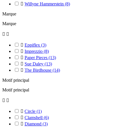

Willyne Hammerstein
(8)
Marque
Marque



Eppiflex
(3)

Imprezzio
(8)

Paper Pieces
(13)

Sue Daley
(13)

The Birdhouse
(14)
Motif principal
Motif principal



Circle
(1)

Clamshell
(6)

Diamond
(3)