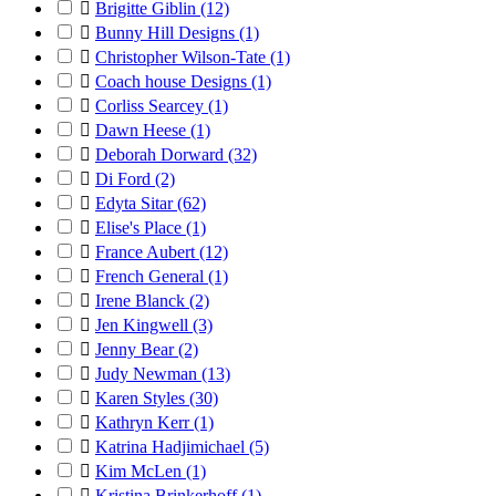

Brigitte Giblin
(12)

Bunny Hill Designs
(1)

Christopher Wilson-Tate
(1)

Coach house Designs
(1)

Corliss Searcey
(1)

Dawn Heese
(1)

Deborah Dorward
(32)

Di Ford
(2)

Edyta Sitar
(62)

Elise's Place
(1)

France Aubert
(12)

French General
(1)

Irene Blanck
(2)

Jen Kingwell
(3)

Jenny Bear
(2)

Judy Newman
(13)

Karen Styles
(30)

Kathryn Kerr
(1)

Katrina Hadjimichael
(5)

Kim McLen
(1)

Kristina Brinkerhoff
(1)