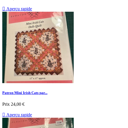

Aperçu rapide
Patron Mini Irish Cats par...
Prix
24,00 €

Aperçu rapide