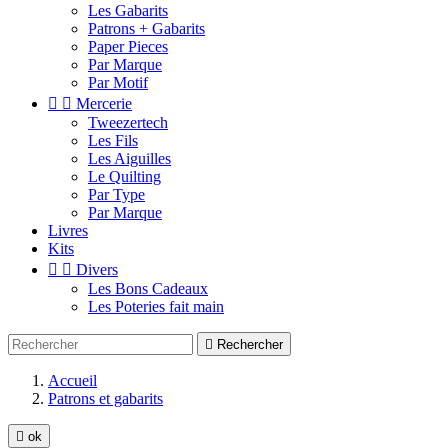
Les Gabarits
Patrons + Gabarits
Paper Pieces
Par Marque
Par Motif


Mercerie
Tweezertech
Les Fils
Les Aiguilles
Le Quilting
Par Type
Par Marque
Livres
Kits


Divers
Les Bons Cadeaux
Les Poteries fait main

Rechercher
Accueil
Patrons et gabarits

ok