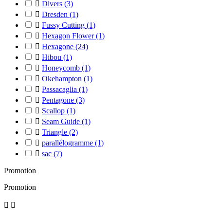

Divers
(3)

Dresden
(1)

Fussy Cutting
(1)

Hexagon Flower
(1)

Hexagone
(24)

Hibou
(1)

Honeycomb
(1)

Okehampton
(1)

Passacaglia
(1)

Pentagone
(3)

Scallop
(1)

Seam Guide
(1)

Triangle
(2)

parallélogramme
(1)

sac
(7)
Promotion
Promotion

