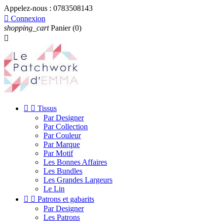
Appelez-nous :
0783508143

Connexion
shopping_cart
Panier
(0)



Tissus
Par Designer
Par Collection
Par Couleur
Par Marque
Par Motif
Les Bonnes Affaires
Les Bundles
Les Grandes Largeurs
Le Lin


Patrons et gabarits
Par Designer
Les Patrons