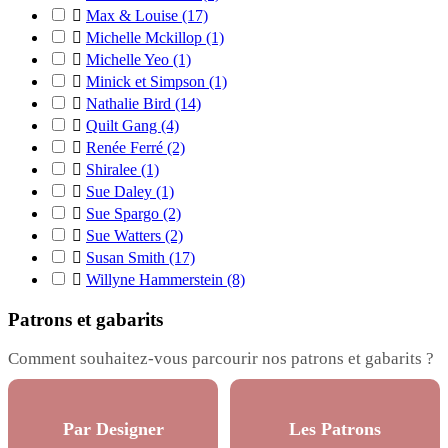

Max & Louise
(17)

Michelle Mckillop
(1)

Michelle Yeo
(1)

Minick et Simpson
(1)

Nathalie Bird
(14)

Quilt Gang
(4)

Renée Ferré
(2)

Shiralee
(1)

Sue Daley
(1)

Sue Spargo
(2)

Sue Watters
(2)

Susan Smith
(17)

Willyne Hammerstein
(8)
Patrons et gabarits
Comment souhaitez-vous parcourir nos patrons et gabarits ?
Par Designer
Les Patrons