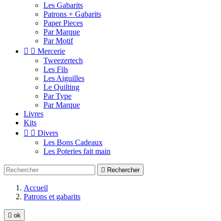
Les Gabarits
Patrons + Gabarits
Paper Pieces
Par Marque
Par Motif


Mercerie
Tweezertech
Les Fils
Les Aiguilles
Le Quilting
Par Type
Par Marque
Livres
Kits


Divers
Les Bons Cadeaux
Les Poteries fait main

Rechercher
Accueil
Patrons et gabarits

ok