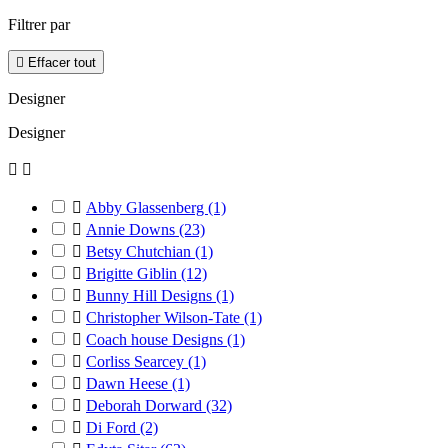
Filtrer par

Effacer tout
Designer
Designer



Abby Glassenberg
(1)

Annie Downs
(23)

Betsy Chutchian
(1)

Brigitte Giblin
(12)

Bunny Hill Designs
(1)

Christopher Wilson-Tate
(1)

Coach house Designs
(1)

Corliss Searcey
(1)

Dawn Heese
(1)

Deborah Dorward
(32)

Di Ford
(2)