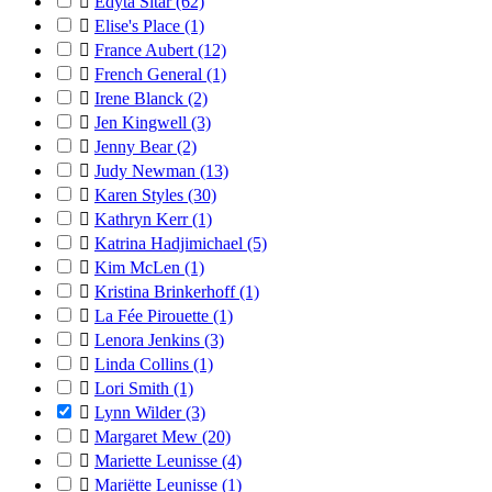

Edyta Sitar
(62)

Elise's Place
(1)

France Aubert
(12)

French General
(1)

Irene Blanck
(2)

Jen Kingwell
(3)

Jenny Bear
(2)

Judy Newman
(13)

Karen Styles
(30)

Kathryn Kerr
(1)

Katrina Hadjimichael
(5)

Kim McLen
(1)

Kristina Brinkerhoff
(1)

La Fée Pirouette
(1)

Lenora Jenkins
(3)

Linda Collins
(1)

Lori Smith
(1)

Lynn Wilder
(3)

Margaret Mew
(20)

Mariette Leunisse
(4)

Mariëtte Leunisse
(1)