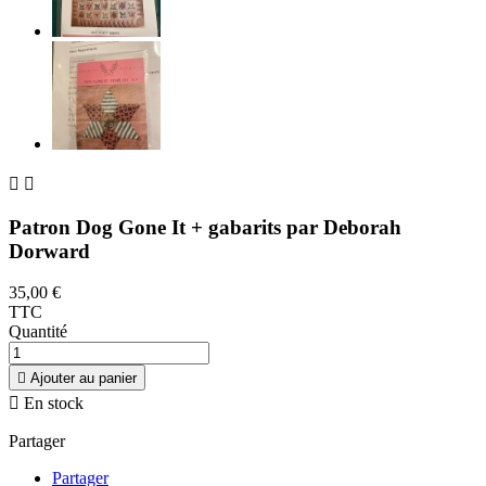


Patron Dog Gone It + gabarits par Deborah
Dorward
35,00 €
TTC
Quantité

Ajouter au panier

En stock
Partager
Partager