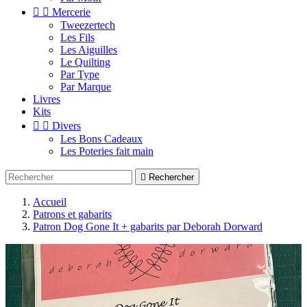


Mercerie
Tweezertech
Les Fils
Les Aiguilles
Le Quilting
Par Type
Par Marque
Livres
Kits


Divers
Les Bons Cadeaux
Les Poteries fait main

Rechercher
Accueil
Patrons et gabarits
Patron Dog Gone It + gabarits par Deborah Dorward