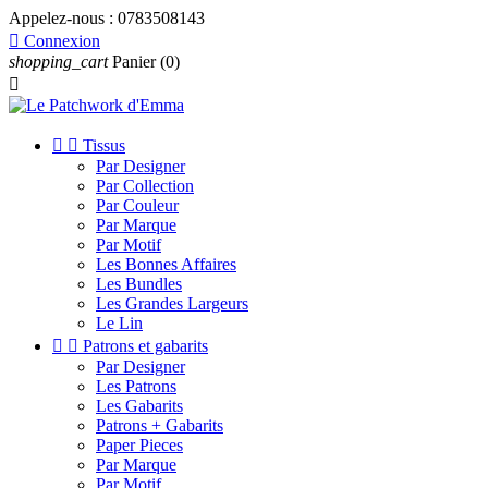
Appelez-nous :
0783508143

Connexion
shopping_cart
Panier
(0)



Tissus
Par Designer
Par Collection
Par Couleur
Par Marque
Par Motif
Les Bonnes Affaires
Les Bundles
Les Grandes Largeurs
Le Lin


Patrons et gabarits
Par Designer
Les Patrons
Les Gabarits
Patrons + Gabarits
Paper Pieces
Par Marque
Par Motif