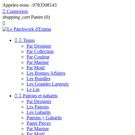
Appelez-nous :
0783508143

Connexion
shopping_cart
Panier
(0)



Tissus
Par Designer
Par Collection
Par Couleur
Par Marque
Par Motif
Les Bonnes Affaires
Les Bundles
Les Grandes Largeurs
Le Lin


Patrons et gabarits
Par Designer
Les Patrons
Les Gabarits
Patrons + Gabarits
Paper Pieces
Par Marque
Par Motif