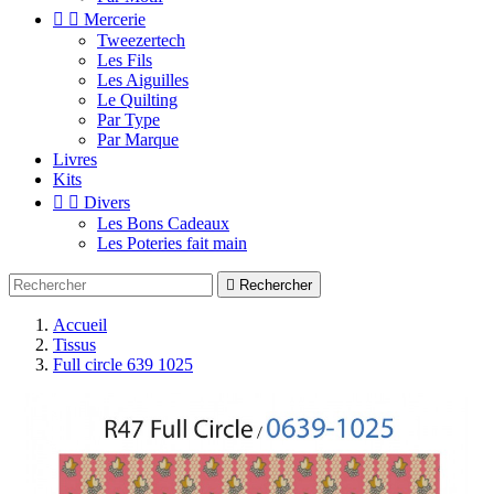


Mercerie
Tweezertech
Les Fils
Les Aiguilles
Le Quilting
Par Type
Par Marque
Livres
Kits


Divers
Les Bons Cadeaux
Les Poteries fait main

Rechercher
Accueil
Tissus
Full circle 639 1025