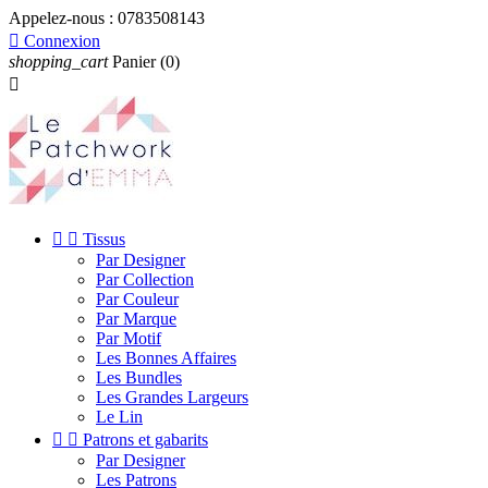
Appelez-nous :
0783508143

Connexion
shopping_cart
Panier
(0)



Tissus
Par Designer
Par Collection
Par Couleur
Par Marque
Par Motif
Les Bonnes Affaires
Les Bundles
Les Grandes Largeurs
Le Lin


Patrons et gabarits
Par Designer
Les Patrons