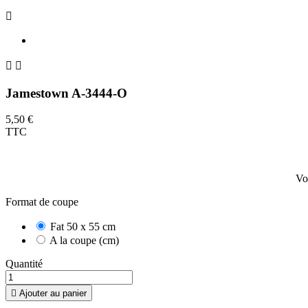



Jamestown A-3444-O
5,50 €
TTC
Vo
Format de coupe
Fat 50 x 55 cm
A la coupe (cm)
Quantité

Ajouter au panier