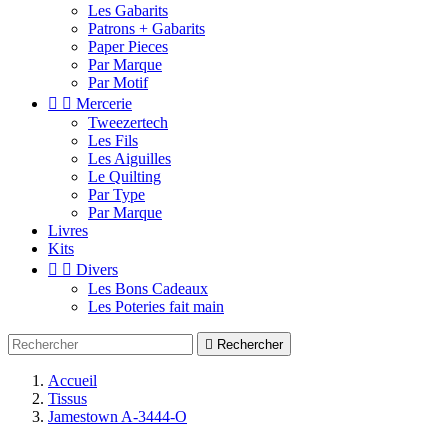
Les Gabarits
Patrons + Gabarits
Paper Pieces
Par Marque
Par Motif


Mercerie
Tweezertech
Les Fils
Les Aiguilles
Le Quilting
Par Type
Par Marque
Livres
Kits


Divers
Les Bons Cadeaux
Les Poteries fait main

Rechercher
Accueil
Tissus
Jamestown A-3444-O