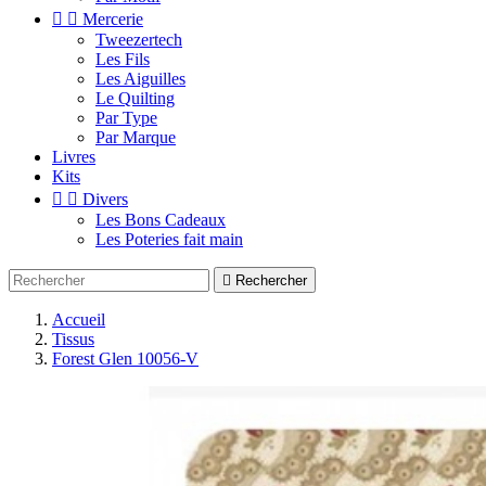


Mercerie
Tweezertech
Les Fils
Les Aiguilles
Le Quilting
Par Type
Par Marque
Livres
Kits


Divers
Les Bons Cadeaux
Les Poteries fait main

Rechercher
Accueil
Tissus
Forest Glen 10056-V