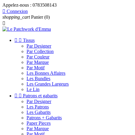
Appelez-nous :
0783508143

Connexion
shopping_cart
Panier
(0)



Tissus
Par Designer
Par Collection
Par Couleur
Par Marque
Par Motif
Les Bonnes Affaires
Les Bundles
Les Grandes Largeurs
Le Lin


Patrons et gabarits
Par Designer
Les Patrons
Les Gabarits
Patrons + Gabarits
Paper Pieces
Par Marque
Par Motif