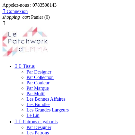
Appelez-nous :
0783508143

Connexion
shopping_cart
Panier
(0)



Tissus
Par Designer
Par Collection
Par Couleur
Par Marque
Par Motif
Les Bonnes Affaires
Les Bundles
Les Grandes Largeurs
Le Lin


Patrons et gabarits
Par Designer
Les Patrons