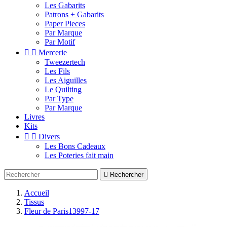
Les Gabarits
Patrons + Gabarits
Paper Pieces
Par Marque
Par Motif


Mercerie
Tweezertech
Les Fils
Les Aiguilles
Le Quilting
Par Type
Par Marque
Livres
Kits


Divers
Les Bons Cadeaux
Les Poteries fait main

Rechercher
Accueil
Tissus
Fleur de Paris13997-17