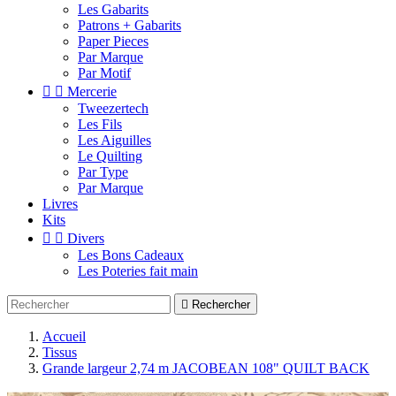
Les Gabarits
Patrons + Gabarits
Paper Pieces
Par Marque
Par Motif


Mercerie
Tweezertech
Les Fils
Les Aiguilles
Le Quilting
Par Type
Par Marque
Livres
Kits


Divers
Les Bons Cadeaux
Les Poteries fait main

Rechercher
Accueil
Tissus
Grande largeur 2,74 m JACOBEAN 108" QUILT BACK