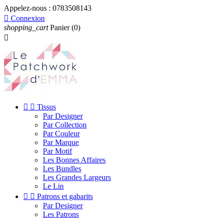
Appelez-nous :
0783508143

Connexion
shopping_cart
Panier
(0)



Tissus
Par Designer
Par Collection
Par Couleur
Par Marque
Par Motif
Les Bonnes Affaires
Les Bundles
Les Grandes Largeurs
Le Lin


Patrons et gabarits
Par Designer
Les Patrons