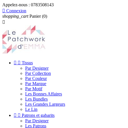
Appelez-nous :
0783508143

Connexion
shopping_cart
Panier
(0)



Tissus
Par Designer
Par Collection
Par Couleur
Par Marque
Par Motif
Les Bonnes Affaires
Les Bundles
Les Grandes Largeurs
Le Lin


Patrons et gabarits
Par Designer
Les Patrons