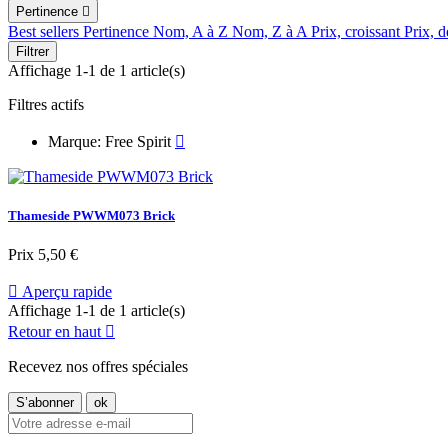
Pertinence

Best sellers
Pertinence
Nom, A à Z
Nom, Z à A
Prix, croissant
Prix, d
Filtrer
Affichage 1-1 de 1 article(s)
Filtres actifs
Marque: Free Spirit

Thameside PWWM073 Brick
Prix
5,50 €

Aperçu rapide
Affichage 1-1 de 1 article(s)
Retour en haut

Recevez nos offres spéciales