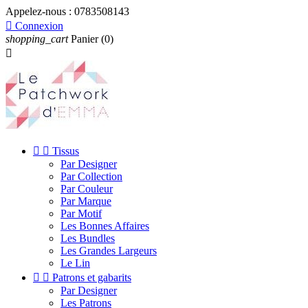
Appelez-nous :
0783508143

Connexion
shopping_cart
Panier
(0)



Tissus
Par Designer
Par Collection
Par Couleur
Par Marque
Par Motif
Les Bonnes Affaires
Les Bundles
Les Grandes Largeurs
Le Lin


Patrons et gabarits
Par Designer
Les Patrons