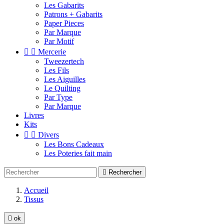
Les Gabarits
Patrons + Gabarits
Paper Pieces
Par Marque
Par Motif


Mercerie
Tweezertech
Les Fils
Les Aiguilles
Le Quilting
Par Type
Par Marque
Livres
Kits


Divers
Les Bons Cadeaux
Les Poteries fait main

Rechercher
Accueil
Tissus

ok