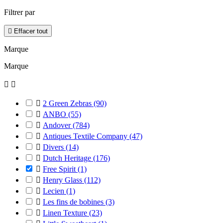
Filtrer par

Effacer tout
Marque
Marque



2 Green Zebras
(90)

ANBO
(55)

Andover
(784)

Antiques Textile Company
(47)

Divers
(14)

Dutch Heritage
(176)

Free Spirit
(1)

Henry Glass
(112)

Lecien
(1)

Les fins de bobines
(3)

Linen Texture
(23)