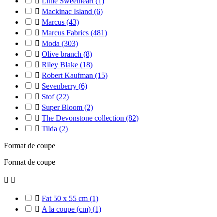

Little Sweetheart
(1)

Mackinac Island
(6)

Marcus
(43)

Marcus Fabrics
(481)

Moda
(303)

Olive branch
(8)

Riley Blake
(18)

Robert Kaufman
(15)

Sevenberry
(6)

Stof
(22)

Super Bloom
(2)

The Devonstone collection
(82)

Tilda
(2)
Format de coupe
Format de coupe



Fat 50 x 55 cm
(1)

A la coupe (cm)
(1)