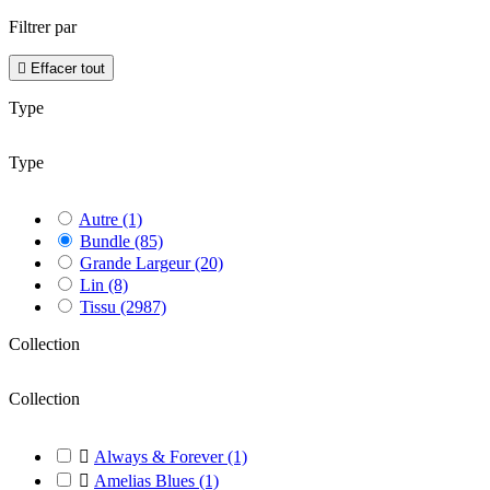
Filtrer par

Effacer tout
Type
Type
Autre
(1)
Bundle
(85)
Grande Largeur
(20)
Lin
(8)
Tissu
(2987)
Collection
Collection

Always & Forever
(1)

Amelias Blues
(1)