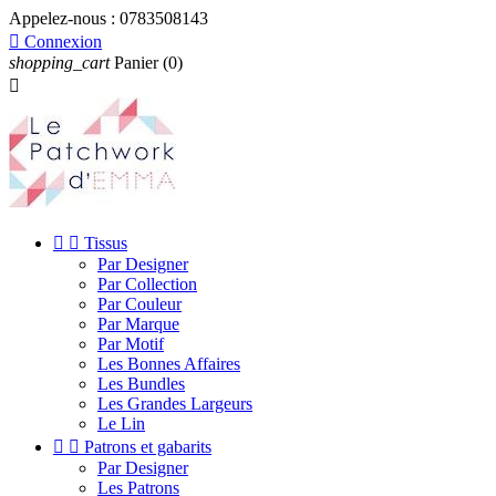
Appelez-nous :
0783508143

Connexion
shopping_cart
Panier
(0)



Tissus
Par Designer
Par Collection
Par Couleur
Par Marque
Par Motif
Les Bonnes Affaires
Les Bundles
Les Grandes Largeurs
Le Lin


Patrons et gabarits
Par Designer
Les Patrons