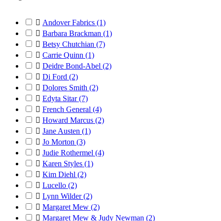

Andover Fabrics
(1)

Barbara Brackman
(1)

Betsy Chutchian
(7)

Carrie Quinn
(1)

Deidre Bond-Abel
(2)

Di Ford
(2)

Dolores Smith
(2)

Edyta Sitar
(7)

French General
(4)

Howard Marcus
(2)

Jane Austen
(1)

Jo Morton
(3)

Judie Rothermel
(4)

Karen Styles
(1)

Kim Diehl
(2)

Lucello
(2)

Lynn Wilder
(2)

Margaret Mew
(2)

Margaret Mew & Judy Newman
(2)