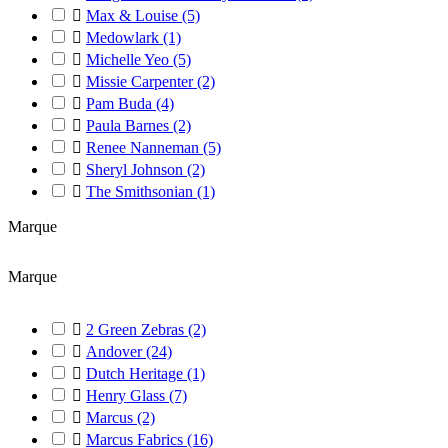

Max & Louise
(5)

Medowlark
(1)

Michelle Yeo
(5)

Missie Carpenter
(2)

Pam Buda
(4)

Paula Barnes
(2)

Renee Nanneman
(5)

Sheryl Johnson
(2)

The Smithsonian
(1)
Marque
Marque

2 Green Zebras
(2)

Andover
(24)

Dutch Heritage
(1)

Henry Glass
(7)

Marcus
(2)

Marcus Fabrics
(16)