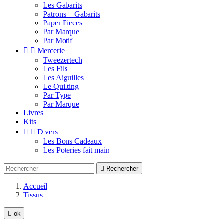
Les Gabarits
Patrons + Gabarits
Paper Pieces
Par Marque
Par Motif


Mercerie
Tweezertech
Les Fils
Les Aiguilles
Le Quilting
Par Type
Par Marque
Livres
Kits


Divers
Les Bons Cadeaux
Les Poteries fait main

Rechercher
Accueil
Tissus

ok