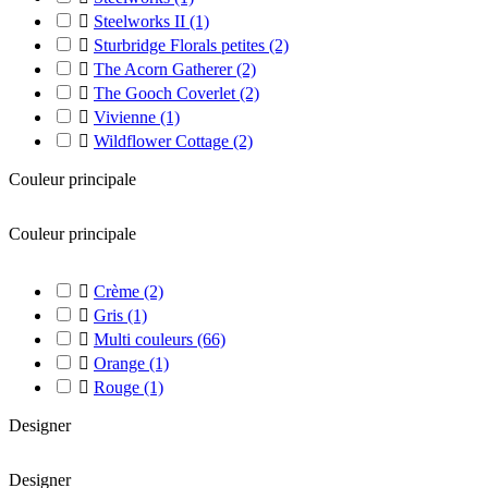

Steelworks II
(1)

Sturbridge Florals petites
(2)

The Acorn Gatherer
(2)

The Gooch Coverlet
(2)

Vivienne
(1)

Wildflower Cottage
(2)
Couleur principale
Couleur principale

Crème
(2)

Gris
(1)

Multi couleurs
(66)

Orange
(1)

Rouge
(1)
Designer
Designer