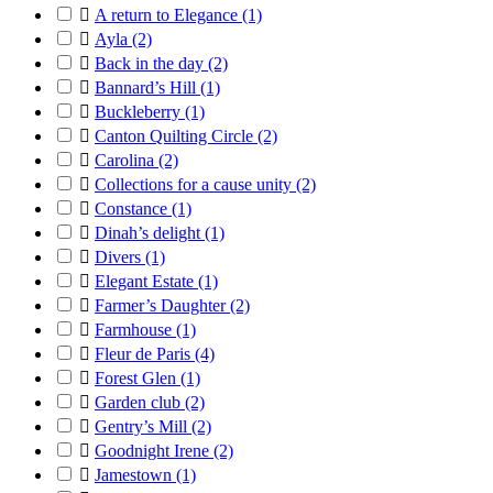

A return to Elegance
(1)

Ayla
(2)

Back in the day
(2)

Bannard’s Hill
(1)

Buckleberry
(1)

Canton Quilting Circle
(2)

Carolina
(2)

Collections for a cause unity
(2)

Constance
(1)

Dinah’s delight
(1)

Divers
(1)

Elegant Estate
(1)

Farmer’s Daughter
(2)

Farmhouse
(1)

Fleur de Paris
(4)

Forest Glen
(1)

Garden club
(2)

Gentry’s Mill
(2)

Goodnight Irene
(2)

Jamestown
(1)