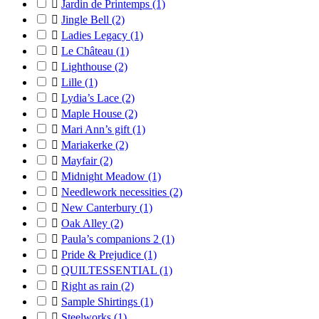

Jardin de Printemps
(1)

Jingle Bell
(2)

Ladies Legacy
(1)

Le Château
(1)

Lighthouse
(2)

Lille
(1)

Lydia’s Lace
(2)

Maple House
(2)

Mari Ann’s gift
(1)

Mariakerke
(2)

Mayfair
(2)

Midnight Meadow
(1)

Needlework necessities
(2)

New Canterbury
(1)

Oak Alley
(2)

Paula’s companions 2
(1)

Pride & Prejudice
(1)

QUILTESSENTIAL
(1)

Right as rain
(2)

Sample Shirtings
(1)

Steelworks
(1)