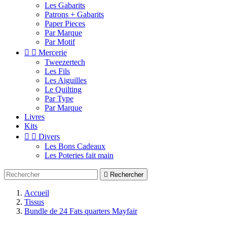
Les Gabarits
Patrons + Gabarits
Paper Pieces
Par Marque
Par Motif


Mercerie
Tweezertech
Les Fils
Les Aiguilles
Le Quilting
Par Type
Par Marque
Livres
Kits


Divers
Les Bons Cadeaux
Les Poteries fait main

Rechercher
Accueil
Tissus
Bundle de 24 Fats quarters Mayfair