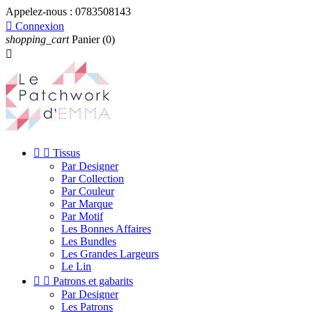
Appelez-nous :
0783508143

Connexion
shopping_cart
Panier
(0)



Tissus
Par Designer
Par Collection
Par Couleur
Par Marque
Par Motif
Les Bonnes Affaires
Les Bundles
Les Grandes Largeurs
Le Lin


Patrons et gabarits
Par Designer
Les Patrons