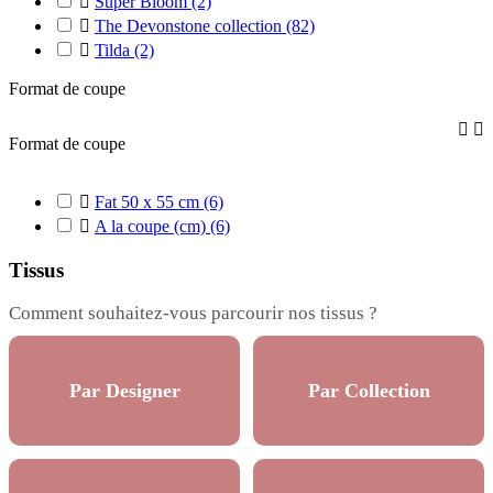

Super Bloom
(2)

The Devonstone collection
(82)

Tilda
(2)
Format de coupe


Format de coupe

Fat 50 x 55 cm
(6)

A la coupe (cm)
(6)
Tissus
Comment souhaitez-vous parcourir nos tissus ?
Par Designer
Par Collection