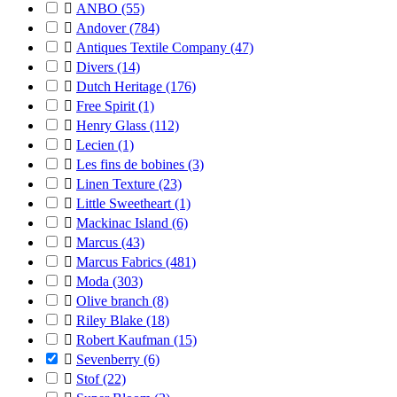

ANBO
(55)

Andover
(784)

Antiques Textile Company
(47)

Divers
(14)

Dutch Heritage
(176)

Free Spirit
(1)

Henry Glass
(112)

Lecien
(1)

Les fins de bobines
(3)

Linen Texture
(23)

Little Sweetheart
(1)

Mackinac Island
(6)

Marcus
(43)

Marcus Fabrics
(481)

Moda
(303)

Olive branch
(8)

Riley Blake
(18)

Robert Kaufman
(15)

Sevenberry
(6)

Stof
(22)