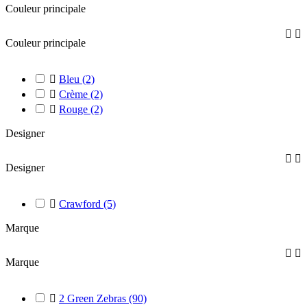
Couleur principale


Couleur principale

Bleu
(2)

Crème
(2)

Rouge
(2)
Designer


Designer

Crawford
(5)
Marque


Marque

2 Green Zebras
(90)