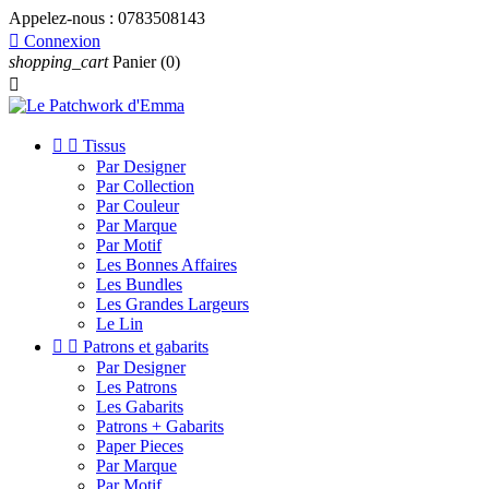
Appelez-nous :
0783508143

Connexion
shopping_cart
Panier
(0)



Tissus
Par Designer
Par Collection
Par Couleur
Par Marque
Par Motif
Les Bonnes Affaires
Les Bundles
Les Grandes Largeurs
Le Lin


Patrons et gabarits
Par Designer
Les Patrons
Les Gabarits
Patrons + Gabarits
Paper Pieces
Par Marque
Par Motif