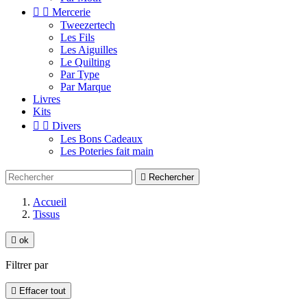


Mercerie
Tweezertech
Les Fils
Les Aiguilles
Le Quilting
Par Type
Par Marque
Livres
Kits


Divers
Les Bons Cadeaux
Les Poteries fait main

Rechercher
Accueil
Tissus

ok
Filtrer par

Effacer tout