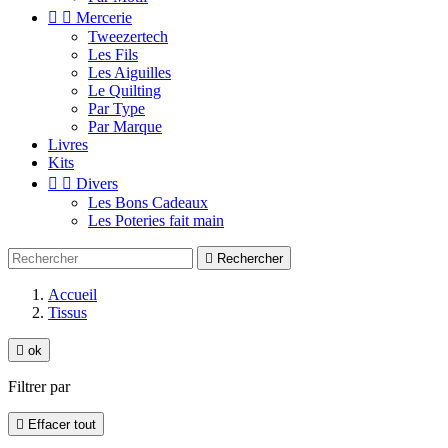


Mercerie
Tweezertech
Les Fils
Les Aiguilles
Le Quilting
Par Type
Par Marque
Livres
Kits


Divers
Les Bons Cadeaux
Les Poteries fait main

Rechercher
Accueil
Tissus

ok
Filtrer par

Effacer tout