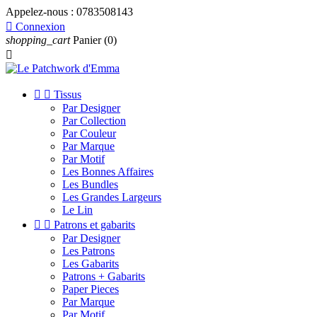
Appelez-nous :
0783508143

Connexion
shopping_cart
Panier
(0)



Tissus
Par Designer
Par Collection
Par Couleur
Par Marque
Par Motif
Les Bonnes Affaires
Les Bundles
Les Grandes Largeurs
Le Lin


Patrons et gabarits
Par Designer
Les Patrons
Les Gabarits
Patrons + Gabarits
Paper Pieces
Par Marque
Par Motif