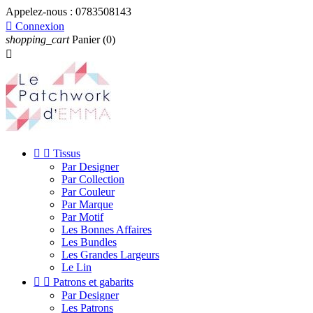
Appelez-nous :
0783508143

Connexion
shopping_cart
Panier
(0)



Tissus
Par Designer
Par Collection
Par Couleur
Par Marque
Par Motif
Les Bonnes Affaires
Les Bundles
Les Grandes Largeurs
Le Lin


Patrons et gabarits
Par Designer
Les Patrons