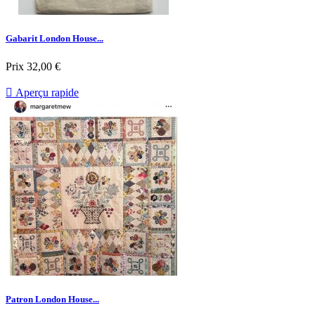
Gabarit London House...
Prix
32,00 €

Aperçu rapide
Patron London House...