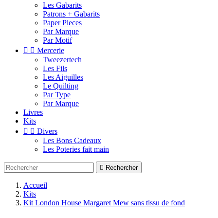
Les Gabarits
Patrons + Gabarits
Paper Pieces
Par Marque
Par Motif


Mercerie
Tweezertech
Les Fils
Les Aiguilles
Le Quilting
Par Type
Par Marque
Livres
Kits


Divers
Les Bons Cadeaux
Les Poteries fait main

Rechercher
Accueil
Kits
Kit London House Margaret Mew sans tissu de fond