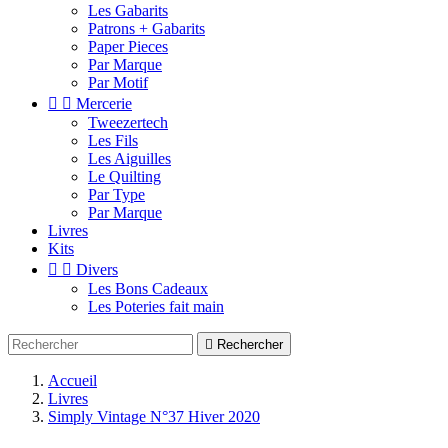
Les Gabarits
Patrons + Gabarits
Paper Pieces
Par Marque
Par Motif


Mercerie
Tweezertech
Les Fils
Les Aiguilles
Le Quilting
Par Type
Par Marque
Livres
Kits


Divers
Les Bons Cadeaux
Les Poteries fait main

Rechercher
Accueil
Livres
Simply Vintage N°37 Hiver 2020