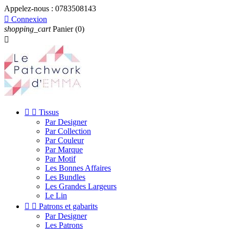
Appelez-nous :
0783508143

Connexion
shopping_cart
Panier
(0)



Tissus
Par Designer
Par Collection
Par Couleur
Par Marque
Par Motif
Les Bonnes Affaires
Les Bundles
Les Grandes Largeurs
Le Lin


Patrons et gabarits
Par Designer
Les Patrons