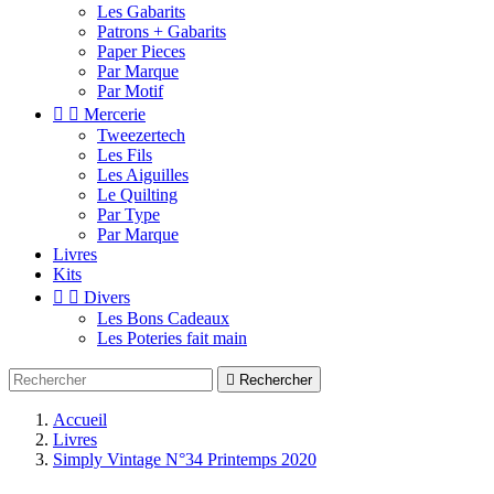
Les Gabarits
Patrons + Gabarits
Paper Pieces
Par Marque
Par Motif


Mercerie
Tweezertech
Les Fils
Les Aiguilles
Le Quilting
Par Type
Par Marque
Livres
Kits


Divers
Les Bons Cadeaux
Les Poteries fait main

Rechercher
Accueil
Livres
Simply Vintage N°34 Printemps 2020