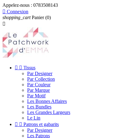
Appelez-nous :
0783508143

Connexion
shopping_cart
Panier
(0)



Tissus
Par Designer
Par Collection
Par Couleur
Par Marque
Par Motif
Les Bonnes Affaires
Les Bundles
Les Grandes Largeurs
Le Lin


Patrons et gabarits
Par Designer
Les Patrons