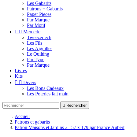
Les Gabarits
Patrons + Gabarits
Paper Pieces
Par Marque
Par Motif


Mercerie
Tweezertech
Les Fils
Les Aiguilles
Le Quilting
Par Type
Par Marque
Livres
Kits


Divers
Les Bons Cadeaux
Les Poteries fait main

Rechercher
Accueil
Patrons et gabarits
Patron Maisons et Jardins 2 157 x 179 par France Aubert