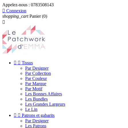
Appelez-nous :
0783508143

Connexion
shopping_cart
Panier
(0)



Tissus
Par Designer
Par Collection
Par Couleur
Par Marque
Par Motif
Les Bonnes Affaires
Les Bundles
Les Grandes Largeurs
Le Lin


Patrons et gabarits
Par Designer
Les Patrons