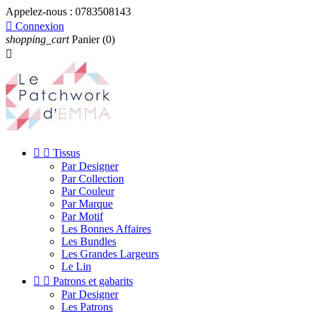
Appelez-nous :
0783508143

Connexion
shopping_cart
Panier
(0)



Tissus
Par Designer
Par Collection
Par Couleur
Par Marque
Par Motif
Les Bonnes Affaires
Les Bundles
Les Grandes Largeurs
Le Lin


Patrons et gabarits
Par Designer
Les Patrons