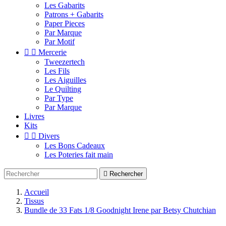
Les Gabarits
Patrons + Gabarits
Paper Pieces
Par Marque
Par Motif


Mercerie
Tweezertech
Les Fils
Les Aiguilles
Le Quilting
Par Type
Par Marque
Livres
Kits


Divers
Les Bons Cadeaux
Les Poteries fait main

Rechercher
Accueil
Tissus
Bundle de 33 Fats 1/8 Goodnight Irene par Betsy Chutchian