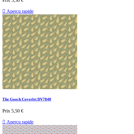
Prix
5,50 €

Aperçu rapide
The Gooch Coverlet DV7840
Prix
5,50 €

Aperçu rapide