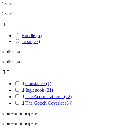
Type
Type


Bundle
(5)
Tissu
(77)
Collection
Collection



Constance
(1)

Inglenook
(21)

The Acorn Gatherer
(22)

The Gooch Coverlet
(34)
Couleur principale
Couleur principale