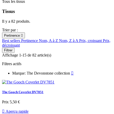
Tous les tissus
Tissus
Il y a 82 produits.
Trier par :
Pertinence

Best sellers
Pertinence
Nom, A à Z
Nom, Z à A
Prix, croissant
Prix,
décroissant
Filtrer
Affichage 1-15 de 82 article(s)
Filtres actifs
Marque: The Devonstone collection

The Gooch Coverlet DV7851
Prix
5,50 €

Aperçu rapide