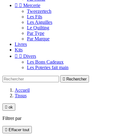


Mercerie
Tweezertech
Les Fils
Les Aiguilles
Le Quilting
Par Type
Par Marque
Livres
Kits


Divers
Les Bons Cadeaux
Les Poteries fait main

Rechercher
Accueil
Tissus

ok
Filtrer par

Effacer tout