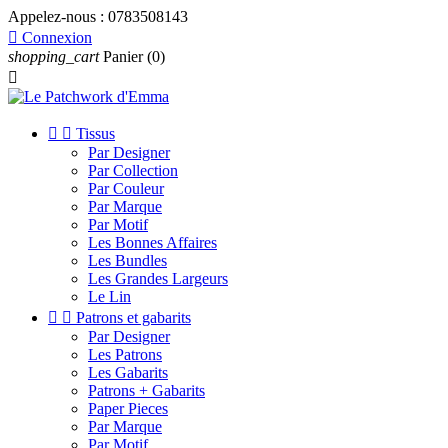
Appelez-nous :
0783508143

Connexion
shopping_cart
Panier
(0)



Tissus
Par Designer
Par Collection
Par Couleur
Par Marque
Par Motif
Les Bonnes Affaires
Les Bundles
Les Grandes Largeurs
Le Lin


Patrons et gabarits
Par Designer
Les Patrons
Les Gabarits
Patrons + Gabarits
Paper Pieces
Par Marque
Par Motif