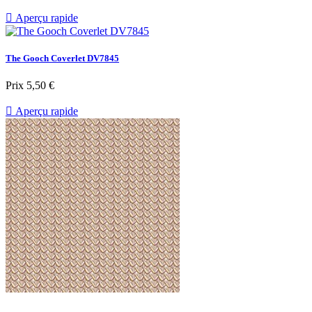

Aperçu rapide
The Gooch Coverlet DV7845
Prix
5,50 €

Aperçu rapide