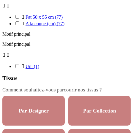



Fat 50 x 55 cm
(77)

A la coupe (cm)
(77)
Motif principal
Motif principal



Uni
(1)
Tissus
Comment souhaitez-vous parcourir nos tissus ?
Par Designer
Par Collection