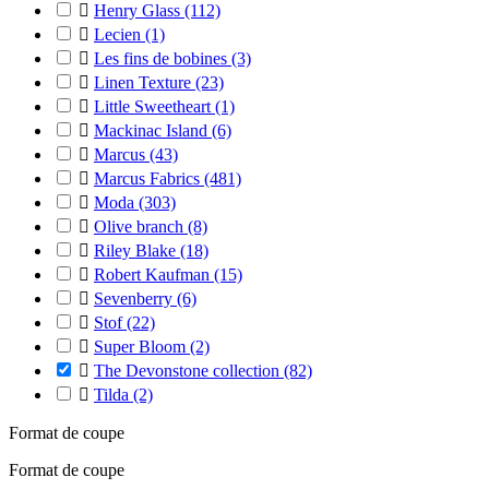

Henry Glass
(112)

Lecien
(1)

Les fins de bobines
(3)

Linen Texture
(23)

Little Sweetheart
(1)

Mackinac Island
(6)

Marcus
(43)

Marcus Fabrics
(481)

Moda
(303)

Olive branch
(8)

Riley Blake
(18)

Robert Kaufman
(15)

Sevenberry
(6)

Stof
(22)

Super Bloom
(2)

The Devonstone collection
(82)

Tilda
(2)
Format de coupe
Format de coupe