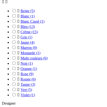



Beige
(5)

Blanc
(1)

Blanc Cassé
(1)

Bleu
(13)

Crème
(15)

Gris
(1)

Jaune
(4)

Marron
(9)

Moutarde
(1)

Multi couleurs
(6)

Noir
(1)

Orange
(1)

Rose
(9)

Rouge
(6)

Taupe
(3)

Vert
(5)

Violet
(1)
Designer